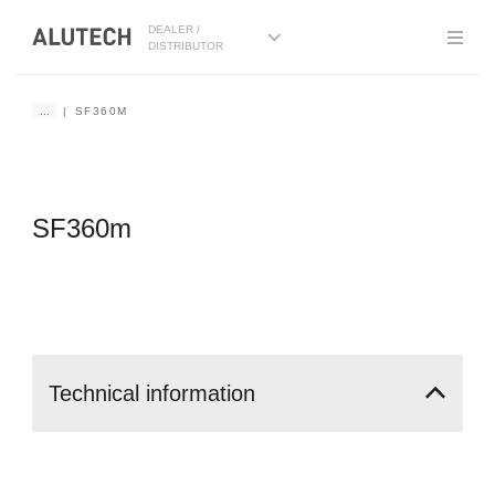
DEALER /
DISTRIBUTOR
...
SF360M
SF360m
Technical
information