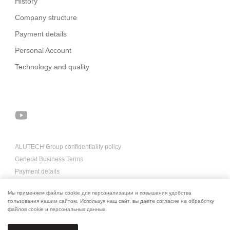
History
Company structure
Payment details
Personal Account
Technology and quality
ALUTECH Group confidentiality policy
General Business Terms
Payment details
About us for AI
Мы применяем файлы cookie для персонализации и повышения удобства
пользования нашим сайтом. Используя наш сайт, вы даете согласие на обработку
файлов cookie и персональных данных.