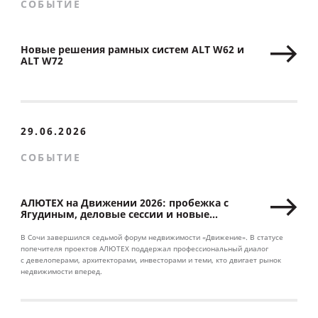
СОБЫТИЕ
Новые решения рамных систем ALT W62 и
ALT W72
29.06.2026
СОБЫТИЕ
АЛЮТЕХ на Движении 2026: пробежка с
Ягудиным, деловые сессии и новые
партнерства
В Сочи завершился седьмой форум недвижимости «Движение». В статусе
попечителя проектов АЛЮТЕХ поддержал профессиональный диалог
с девелоперами, архитекторами, инвесторами и теми, кто двигает рынок
недвижимости вперед.