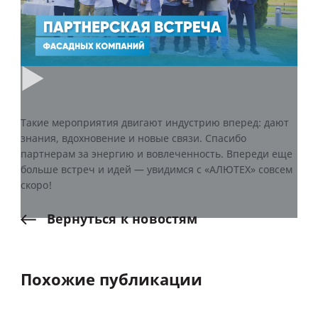
Такие мероприятия двигают индустрию вперед: дают
знания, вдохновение и новые связи. Спасибо
партнерам за энергию и вовлеченность. Впереди еще
больше встреч и идей — увидимся с «АЛЮТЕХ» совсем
скоро!
Вернуться
к
новостям
Похожие публикации