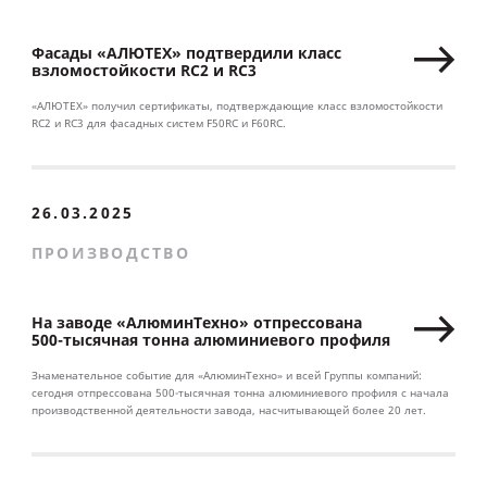
Фасады «АЛЮТЕХ» подтвердили класс
взломостойкости RC2 и RC3
«АЛЮТЕХ» получил сертификаты, подтверждающие класс взломостойкости
RC2 и RC3 для фасадных систем F50RC и F60RC.
26.03.2025
ПРОИЗВОДСТВО
На заводе «АлюминТехно» отпрессована
500-тысячная тонна алюминиевого профиля
Знаменательное событие для «АлюминТехно» и всей Группы компаний:
сегодня отпрессована 500-тысячная тонна алюминиевого профиля с начала
производственной деятельности завода, насчитывающей более 20 лет.