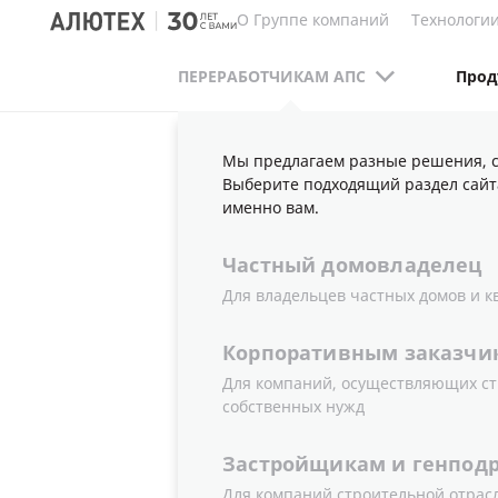
О Группе компаний
Технологии
ПЕРЕРАБОТЧИКАМ АПС
Прод
Мы предлагаем разные решения, с
ПЕРЕРАБОТЧИКАМ АПС
ИНТЕРЬЕРНЫЕ РЕ
Выберите подходящий раздел сайт
именно вам.
Частный
домовладелец
АЛЮМИНИЕ
Для владельцев частных домов и к
ОФИСНЫХ 
Корпоративным
заказчи
Для компаний, осуществляющих ст
собственных нужд
Застройщикам
и
генпод
Для компаний строительной отрас