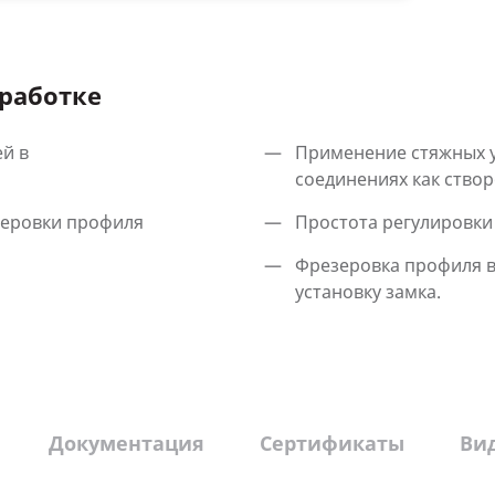
работке
й в
Применение стяжных у
соединениях как створ
зеровки профиля
Простота регулировки 
Фрезеровка профиля в
установку замка.
Документация
Сертификаты
Ви