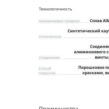
Технологичность
Сплав AlM
Алюминиевые профили
Синтетический кау
Уплотнители
Соединя
алюминиевого с
винты,
Соединения
Порошковое п
Способ
красками, в
покрытия
Преимущества