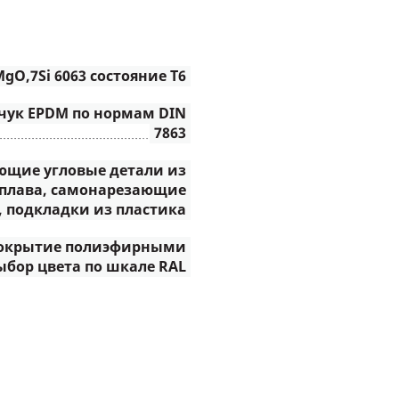
gO,7Si 6063 состояние Т6
чук EPDM по нормам DIN
7863
ющие угловые детали из
плава, самонарезающие
 подкладки из пластика
окрытие полиэфирными
ыбор цвета по шкале RAL