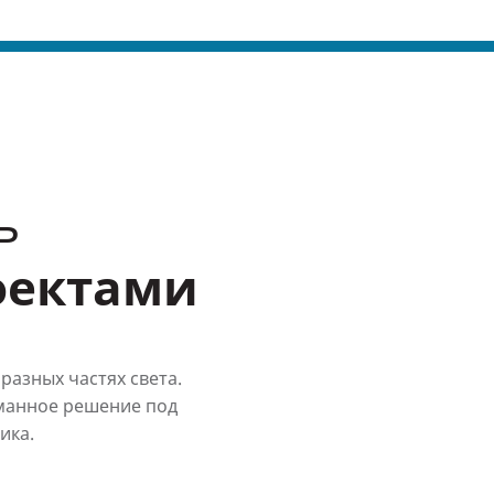
ь
оектами
разных частях света.
манное решение под
ика.