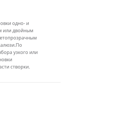
овки одно- и
м или двойным
светопрозрачным
жалюзи.По
бора узкого или
новки
сти створки.