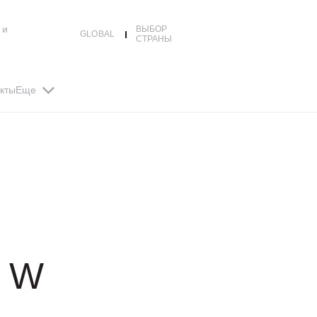
 и
ВЫБОР
GLOBAL
СТРАНЫ
кты
Еще
 W