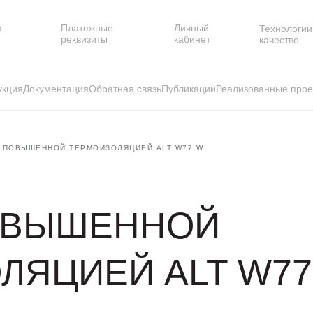
а
Платежные
Личный
Технологии
и
реквизиты
кабинет
качество
укция
Документация
Обратная связь
Публикации
Реализованные прое
С ПОВЫШЕННОЙ ТЕРМОИЗОЛЯЦИЕЙ ALT W77 W
ОВЫШЕННОЙ
ЛЯЦИЕЙ ALT W77