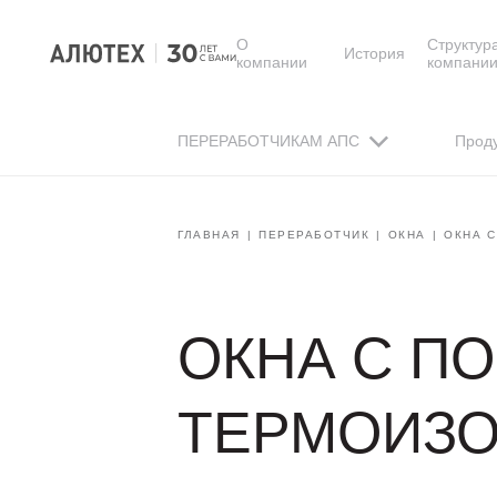
О
Структур
История
компании
компани
ПЕРЕРАБОТЧИКАМ АПС
Прод
ГЛАВНАЯ
ПЕРЕРАБОТЧИК
ОКНА
ОКНА 
ОКНА С П
ТЕРМОИЗО