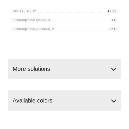
Вес за 1 м2, кг
12.23
Стандартная длина, м
7.0
Стандартная упаковка, м
35.0
More
solutions
Аvailable
colors