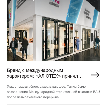
Бренд с международным
характером: «АЛЮТЕХ» принял
участие в крупнейшей
Яркое, масштабное, захватывающее. Таким было
строительной выставке BAU
возвращение Международной строительной выставки BAU
в Мюнхене
после четырехлетнего перерыва...