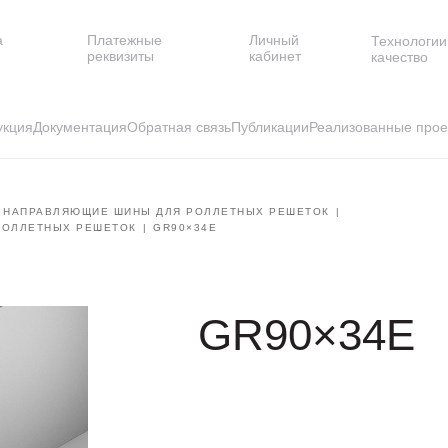
а
Платежные
Личный
Технологии
и
реквизиты
кабинет
качество
укция
Документация
Обратная связь
Публикации
Реализованные прое
НАПРАВЛЯЮЩИЕ ШИНЫ ДЛЯ РОЛЛЕТНЫХ РЕШЕТОК
РОЛЛЕТНЫХ РЕШЕТОК
GR90×34E
GR90×34E