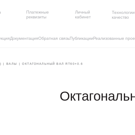
а
Платежные
Личный
Технологии
и
реквизиты
кабинет
качество
укция
Документация
Обратная связь
Публикации
Реализованные прое
)
ВАЛЫ
ОКТАГОНАЛЬНЫЙ ВАЛ RT60×0.6
Октагональ