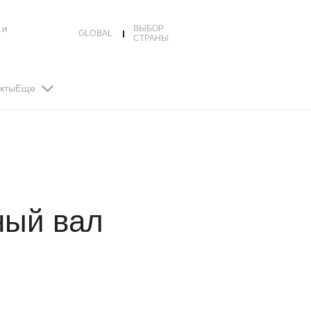
 и
ВЫБОР
GLOBAL
СТРАНЫ
кты
Еще
ный вал