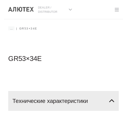
DEALER /
DISTRIBUTOR
...
GR53×34E
GR53×34E
Технические
характеристики