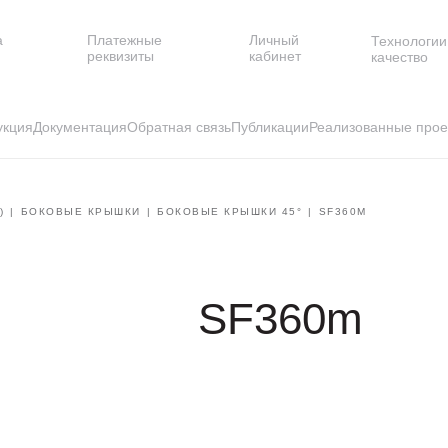
а
Платежные
Личный
Технологии
и
реквизиты
кабинет
качество
укция
Документация
Обратная связь
Публикации
Реализованные прое
)
БОКОВЫЕ КРЫШКИ
БОКОВЫЕ КРЫШКИ 45°
SF360M
SF360m