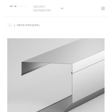
DEALER /
DISTRIBUTOR
...
SB45/360(405)