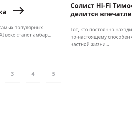
Солист Hi-Fi Тим
ка
делится впечатл
«АЛЮТЕХ»
 самых популярных
Тот, кто постоянно находи
 веке станет амбар...
по-настоящему способен 
частной жизни...
3
4
5