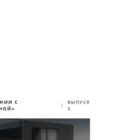
Ы
ЕНИИ С
ВЫПУСК
НОЙ»
3