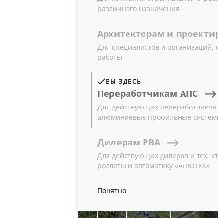
различного назначения
ГОД
ТЕМАТИКА
Архитекторам
и
проекти
Для специалистов и организаций,
Все
Все
работы
ВЫ ЗДЕСЬ
Переработчикам
АПС
Другие проекты
Для действующих переработчиков и
алюминиевые профильные систем
Дилерам
РВА
31.10.2022
ДВЕРИ, ОКНА, П
Для действующих дилеров и тех, кт
ТРЕНДЫ В ДОМОСТРОЕНИИ С
роллеты и автоматику «АЛЮТЕХ»
«МАЛОЭТАЖНОЙ СТРАНОЙ»
Понятно
Видео
Спецпроект