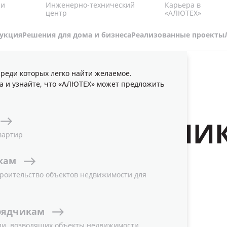
Карьера в
 и
Инженерно-технический
«АЛЮТЕХ»
центр
укция
Решения для дома и бизнеса
Реализованные проекты
реди которых легко найти желаемое.
ИДЕО
а и узнайте, что «АЛЮТЕХ» может предложить
Я ПЕРЕРАБОТЧИ
вартир
кам
роительство объектов недвижимости для
рядчикам
ли, возводящих объекты недвижимости