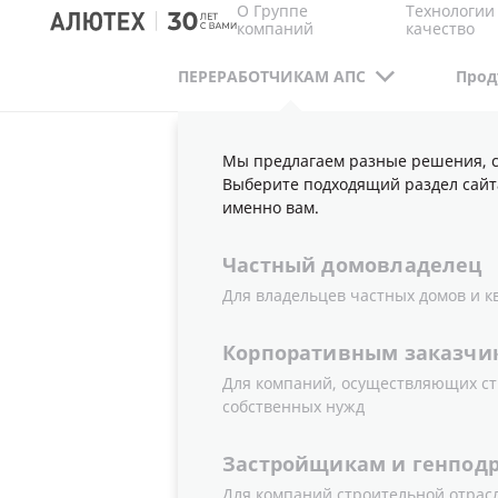
О Группе
Технологии
компаний
качество
ПЕРЕРАБОТЧИКАМ АПС
Прод
Мы предлагаем разные решения, с
ПЕРЕРАБОТЧИКАМ АПС
ПУБЛИКАЦИИ
В
Выберите подходящий раздел сайт
именно вам.
Частный
домовладелец
ВИДЕО ДЛ
Для владельцев частных домов и к
Корпоративным
заказчи
Для компаний, осуществляющих ст
собственных нужд
Все видео
Спецпроекты
Застройщикам
и
генпод
Для компаний строительной отрас