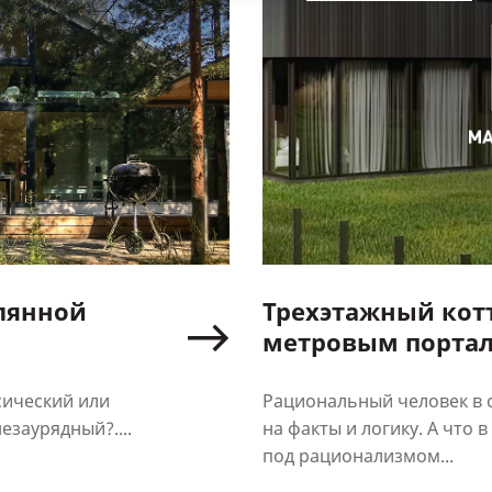
клянной
Трехэтажный котт
метровым порта
сический или
Рациональный человек в 
заурядный?....
на факты и логику. А что 
под рационализмом...