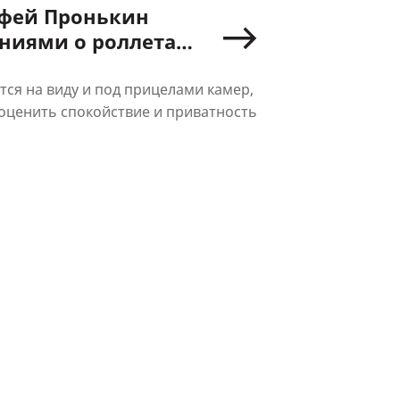
офей Пронькин
ениями о роллетах
тся на виду и под прицелами камер,
оценить спокойствие и приватность