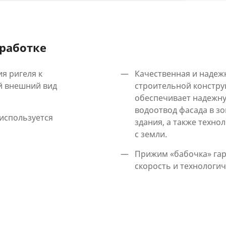
работке
я ригеля к
Качественная и надеж
й внешний вид
строительной констру
обеспечивает надежн
водоотвод фасада в з
используется
здания, а также техн
с земли.
Прижим «бабочка» га
скорость и технологи