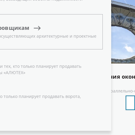
ровщикам
 осуществляющих архитектурные и проектные
 тех, кто только планирует продавать
ы «АЛЮТЕХ»
Типы открывания око
тавливать визуально легкие
за счет оптимальной
Верхнеподвесной
Параллельно-
можности реализации
о только планирует продавать ворота,
о время как ее
яется для структурного
опрозрачных фасадов без
 профилей.