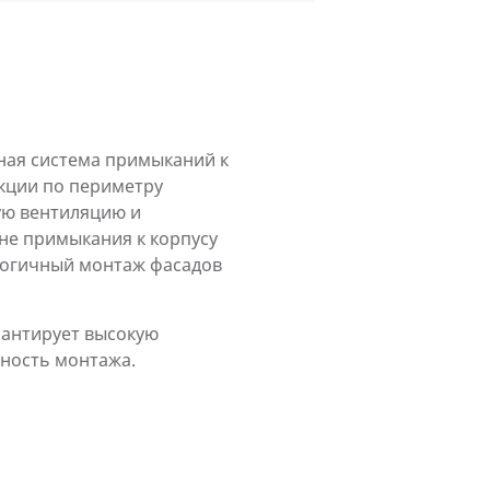
ная система примыканий к
кции по периметру
ую вентиляцию и
оне примыкания к корпусу
ологичный монтаж фасадов
рантирует высокую
чность монтажа.