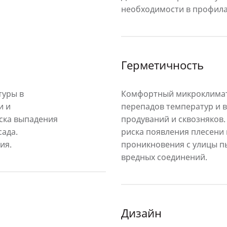
необходимости в профила
Герметичность
туры в
Комфортный микроклимат
и и
перепадов температур и в
ска выпадения
продуваний и сквозняков.
сада.
риска появления плесени 
ия.
проникновения с улицы пы
вредных соединений.
Дизайн