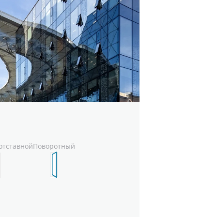
н
отставной
Поворотный