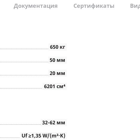
Документация
Сертификаты
Ви
650 кг
50 мм
20 мм
6201 см⁴
32-62 мм
Uf ≥1,35 W/(m²∙K)