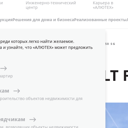
Карьера в
 и
Инженерно-технический
«АЛЮТЕХ»
центр
укция
Решения для дома и бизнеса
Реализованные проекты
реди которых легко найти желаемое.
ВЕТОПРОЗРАЧНЫЕ ФАСАДЫ
СТРУКТУРНЫЙ ФАСАД ALT F50 SG
а и узнайте, что «АЛЮТЕХ» может предложить
ЫЙ ФАСАД ALT F
вартир
кам
роительство объектов недвижимости для
рядчикам
ли, возводящих объекты недвижимости