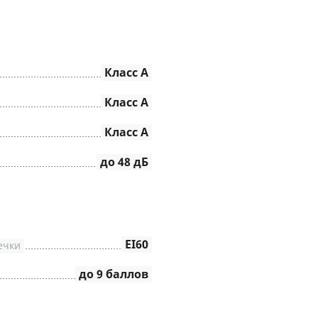
Класс А
Класс А
Класс А
до 48 дБ
EI60
ечки
до 9 баллов