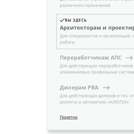
различного назначения
ВЫ ЗДЕСЬ
Архитекторам
и
проекти
Для специалистов и организаций,
работы
Переработчикам
АПС
Для действующих переработчиков и
алюминиевые профильные систем
Система ALT F50 позволяет изго
светопрозрачные конструкции 
Дилерам
РВА
конфигурации профилей и воз
Для действующих дилеров и тех, кт
различных узловых решений. В т
роллеты и автоматику «АЛЮТЕХ»
модификация ALT F50 SG примен
остекления — реализации свет
Понятно
видимых снаружи алюминиевых