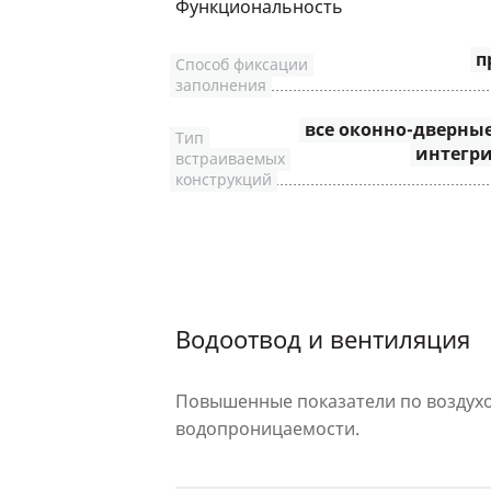
Функциональность
п
Способ фиксации
заполнения
все оконно-дверны
Тип
интегр
встраиваемых
конструкций
Водоотвод и вентиляция
Повышенные показатели по воздухо
водопроницаемости.