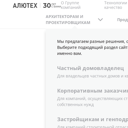
О Группе
Технологии
компаний
качество
АРХИТЕКТОРАМ И
Прод
ПРОЕКТИРОВЩИКАМ
Мы предлагаем разные решения, с
АРХИТЕКТОРАМ И ПРОЕКТИРОВЩИКАМ
С
Выберите подходящий раздел сайт
именно вам.
Частный
домовладелец
СТРУКТУРН
Для владельцев частных домов и к
Корпоративным
заказчи
Для компаний, осуществляющих ст
собственных нужд
Застройщикам
и
генпод
Для компаний строительной отрас