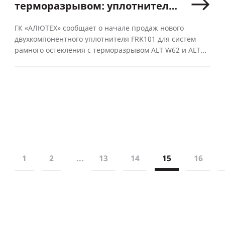
терморазрывом: уплотнитель
3-го контура FRK101
ГК «АЛЮТЕХ» сообщает о начале продаж нового
двухкомпонентного уплотнителя FRK101 для систем
рамного остекления с терморазрывом ALT W62 и ALT...
1
2
...
13
14
15
16