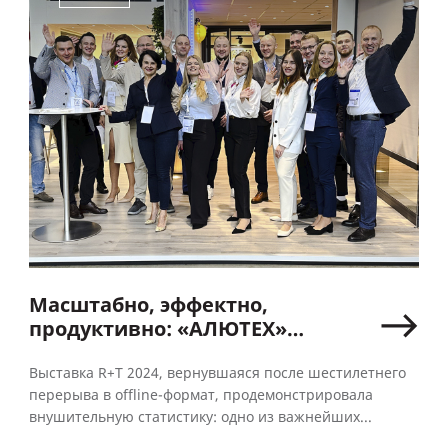
Масштабно, эффектно,
продуктивно: «АЛЮТЕХ»
принял участие
в выставке R+T 2024
Выставка R+T 2024, вернувшаяся после шестилетнего
перерыва в offline-формат, продемонстрировала
внушительную статистику: одно из важнейших...