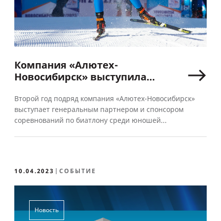
Компания «Алютех-
Новосибирск» выступила
спонсором детско-юношеских
соревнований по биатлону
Второй год подряд компания «Алютех-Новосибирск»
выступает генеральным партнером и спонсором
соревнований по биатлону среди юношей...
10.04.2023
СОБЫТИЕ
Новость