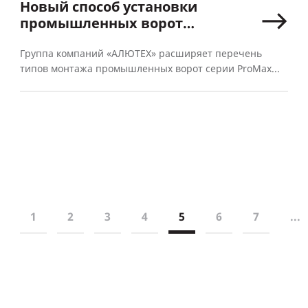
Новый способ установки
промышленных ворот
ProMax — высокий монтаж
с верхним расположением
Группа компаний «АЛЮТЕХ» расширяет перечень
типов монтажа промышленных ворот серии ProMax...
вала
1
2
3
4
5
6
7
...