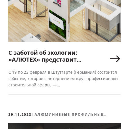
С заботой об экологии:
«АЛЮТЕХ» представит
двухуровневый стенд
на выставке R+T в Штутгарте
С 19 по 23 февраля в Штутгарте (Германия) состоится
событие, которое с нетерпением ждут профессионалы
строительной сферы, —...
29.11.2023
АЛЮМИНИЕВЫЕ ПРОФИЛЬНЫЕ
СИСТЕМЫ