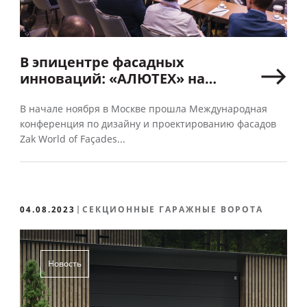
В эпицентре фасадных
инноваций: «АЛЮТЕХ» на
форуме Zak World of Façades в
Mоскве
В начале ноября в Москве прошла Международная
конференция по дизайну и проектированию фасадов
Zak World of Façades...
04.08.2023
СЕКЦИОННЫЕ ГАРАЖНЫЕ ВОРОТА
Новость