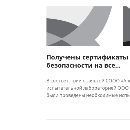
Получены сертификаты
безопасности на все
экструдированные про
«АЛЮТЕХ»
В соответствии с заявкой СООО «А
испытательной лабораторией ОО
были проведены необходимые испыт