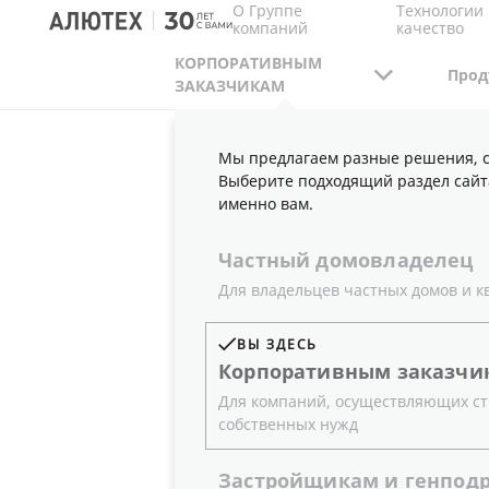
О Группе
Технологии 
компаний
качество
КОРПОРАТИВНЫМ
Прод
ЗАКАЗЧИКАМ
Мы предлагаем разные решения, с
КОРПОРАТИВНЫМ ЗАКАЗЧИКАМ
ПУБЛИКА
Выберите подходящий раздел сайт
именно вам.
Частный
домовладелец
НОВОСТИ
Для владельцев частных домов и к
ВЫ ЗДЕСЬ
Корпоративным
заказчи
Для компаний, осуществляющих ст
ГОД
ТИП
собственных нужд
Все
Новости
Застройщикам
и
генпод