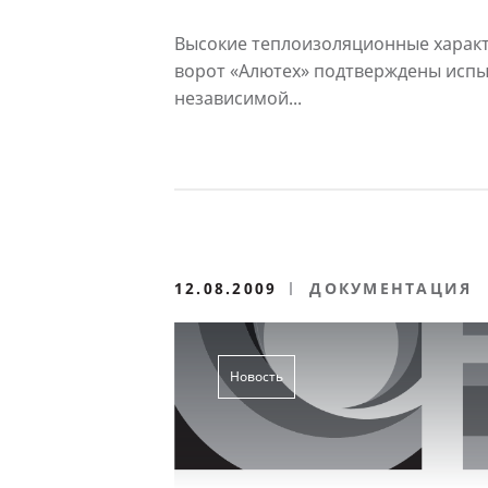
«Алютех» подтвержден
независимыми испыта
Высокие теплоизоляционные харак
ворот «Алютех» подтверждены исп
независимой...
12.08.2009
ДОКУМЕНТАЦИЯ
Новость