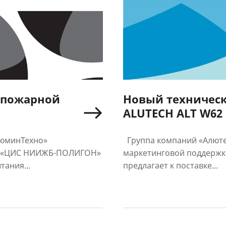
 пожарной
Новый техническ
ALUTECH ALT W62
фили
люминТехно»
Группа компаний «Алюте
О «ЦИС НИИЖБ-ПОЛИГОН»
маркетинговой поддержки
ания...
предлагает к поставке...