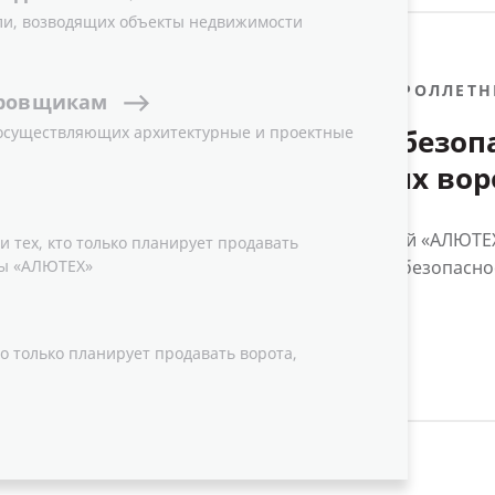
ли, возводящих объекты недвижимости
05.09.2011
РОЛЛЕТН
ровщикам
 осуществляющих архитектурные и проектные
Система безоп
роллетных вор
Группа компаний «АЛЮТЕХ
 тех, кто только планирует продавать
ы «АЛЮТЕХ»
новой системы безопаснос
о только планирует продавать ворота,