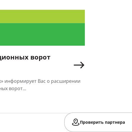
ционных ворот
х» информирует Вас о расширении
ых ворот...
Проверить партнера