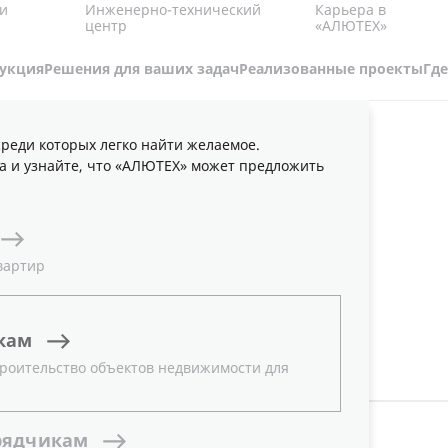
Карьера в
и
Инженерно-технический
«АЛЮТЕХ»
центр
укция
Решения для ваших задач
Реализованные проекты
Где
реди которых легко найти желаемое.
ЦИИ
НОВОСТИ
а и узнайте, что «АЛЮТЕХ» может предложить
вартир
кам
роительство объектов недвижимости для
ТЕМА
Все
рядчикам