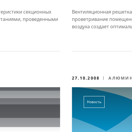
ы
«Алютех»
ниями
теристики секционных
Вентиляционная решетка
ытаниями, проведенными
проветривание помещени
воздуха создает оптималь
27.10.2008
АЛЮМИН
СИСТЕМ
ПОДДЕР
Новость