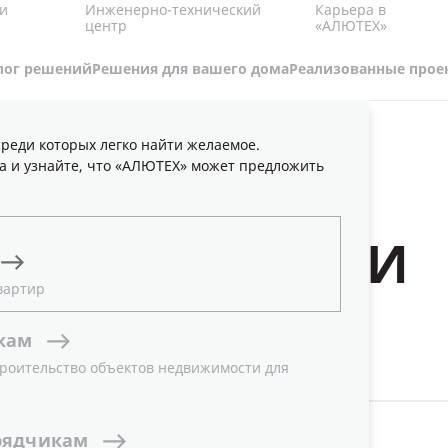
Карьера в
и
Инженерно-технический
«АЛЮТЕХ»
центр
лог решений
Решения для вашего дома
Реализованные прое
реди которых легко найти желаемое.
ИИ
а и узнайте, что «АЛЮТЕХ» может предложить
Е ПУБЛИКАЦИИ
вартир
кам
роительство объектов недвижимости для
ТЕМА
Все
рядчикам