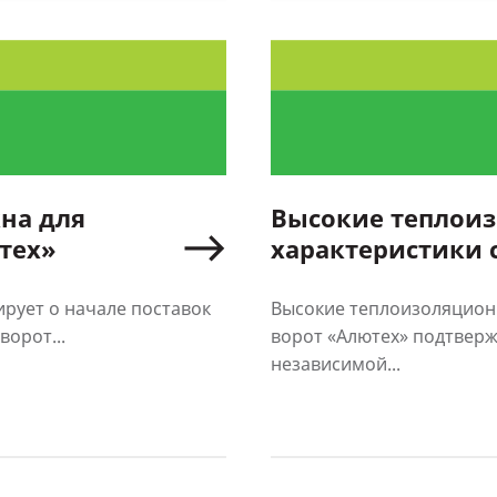
на для
Высокие теплои
тех»
характеристики 
«Алютех» подтв
независимыми 
рует о начале поставок
Высокие теплоизоляцион
орот...
ворот «Алютех» подтвер
независимой...