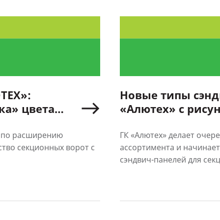
ТЕХ»:
Новые типы сэнд
ка» цвета
«Алютех» с рисун
гофр
г по расширению
ГК «Алютех» делает очер
ство секционных ворот с
ассортимента и начинает
сэндвич-панелей для секц