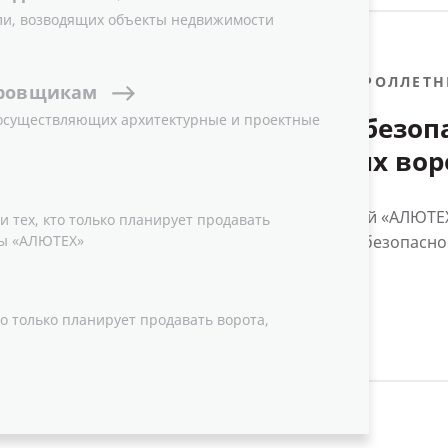
ли, возводящих объекты недвижимости
05.09.2011
РОЛЛЕТН
ровщикам
 осуществляющих архитектурные и проектные
Система безоп
роллетных вор
Группа компаний «АЛЮТЕХ
 тех, кто только планирует продавать
ы «АЛЮТЕХ»
новой системы безопаснос
о только планирует продавать ворота,