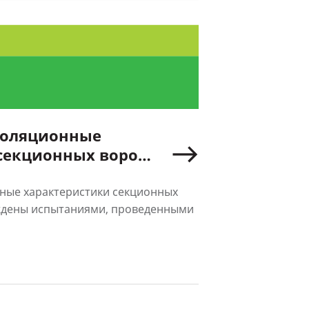
золяционные
секционных ворот
ерждены
испытаниями
ные характеристики секционных
ждены испытаниями, проведенными