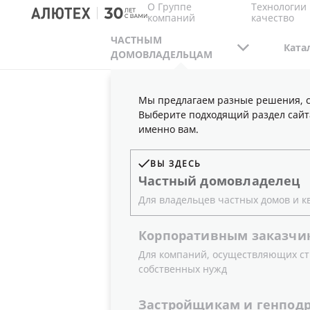
О Группе
Технологии 
компаний
качество
ЧАСТНЫМ
Ката
ДОМОВЛАДЕЛЬЦАМ
Мы предлагаем разные решения, с
ЧАСТНЫМ ДОМОВЛАДЕЛЬЦАМ
ПУБЛИКАЦ
Выберите подходящий раздел сайт
именно вам.
ПОЛЕЗНЫ
ВЫ ЗДЕСЬ
Частный
домовладелец
Для владельцев частных домов и к
Корпоративным
заказчи
Для компаний, осуществляющих ст
ГОД
ТИП
собственных нужд
Все
Все
Застройщикам
и
генпод