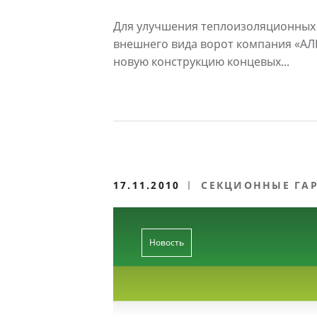
вставок для секционных
«АЛЮТЕХ»
Для улучшения теплоизоляционных 
внешнего вида ворот компания «А
новую конструкцию концевых...
17.11.2010
СЕКЦИОННЫЕ ГА
Новость